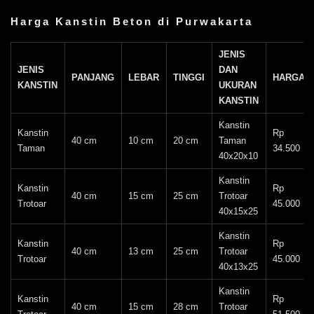
Harga Kanstin Beton di Purwakarta
JENIS
JENIS
DAN
PANJANG
LEBAR
TINGGI
HARGA/P
KANSTIN
UKURAN
KANSTIN
Kanstin
Kanstin
Rp
40 cm
10 cm
20 cm
Taman
Taman
34.500
40x20x10
Kanstin
Kanstin
Rp
40 cm
15 cm
25 cm
Trotoar
Trotoar
45.000
40x15x25
Kanstin
Kanstin
Rp
40 cm
13 cm
25 cm
Trotoar
Trotoar
45.000
40x13x25
Kanstin
Kanstin
Rp
40 cm
15 cm
28 cm
Trotoar