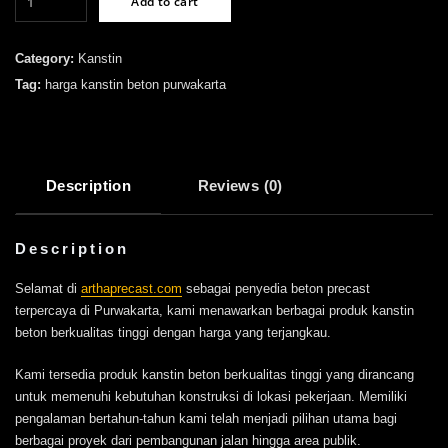
Add to cart
Kanstin
Beton
Purwakarta
Category:
Kanstin
quantity
Tag:
harga kanstin beton purwakarta
Description
Reviews (0)
Description
Selamat di
arthaprecast.com
sebagai penyedia beton precast
terpercaya di Purwakarta, kami menawarkan berbagai produk kanstin
beton berkualitas tinggi dengan harga yang terjangkau.
Kami tersedia produk kanstin beton berkualitas tinggi yang dirancang
untuk memenuhi kebutuhan konstruksi di lokasi pekerjaan. Memiliki
pengalaman bertahun-tahun kami telah menjadi pilihan utama bagi
berbagai proyek dari pembangunan jalan hingga area publik.