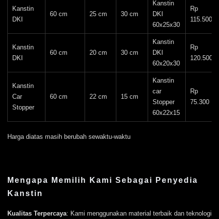
Kanstin
Kanstin
Rp
60 cm
25 cm
30 cm
DKI
DKI
115.500
60x25x30
Kanstin
Kanstin
Rp
60 cm
20 cm
30 cm
DKI
DKI
120.500
60x20x30
Kanstin
Kanstin
car
Rp
Car
60 cm
22 cm
15 cm
Stopper
75.300
Stopper
60x22x15
Harga diatas masih berubah sewaktu-waktu
Mengapa Memilih Kami Sebagai Penyedia
Kanstin
Kualitas Terpercaya
: Kami menggunakan material terbaik dan teknologi