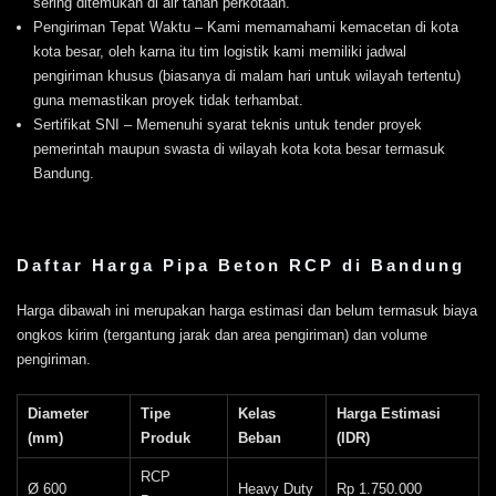
sering ditemukan di air tanah perkotaan.
Pengiriman Tepat Waktu – Kami memamahami kemacetan di kota
kota besar, oleh karna itu tim logistik kami memiliki jadwal
pengiriman khusus (biasanya di malam hari untuk wilayah tertentu)
guna memastikan proyek tidak terhambat.
Sertifikat SNI – Memenuhi syarat teknis untuk tender proyek
pemerintah maupun swasta di wilayah kota kota besar termasuk
Bandung.
Daftar Harga Pipa Beton RCP di Bandung
Harga dibawah ini merupakan harga estimasi dan belum termasuk biaya
ongkos kirim (tergantung jarak dan area pengiriman) dan volume
pengiriman.
Diameter
Tipe
Kelas
Harga Estimasi
(mm)
Produk
Beban
(IDR)
RCP
Ø 600
Heavy Duty
Rp 1.750.000