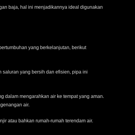
gan baja, hal ini menjadikannya ideal digunakan
ertumbuhan yang berkelanjutan, berikut
saluran yang bersih dan efisien, pipa ini
ng dalam mengarahkan air ke tempat yang aman.
genangan air.
njir atau bahkan rumah-rumah terendam air.