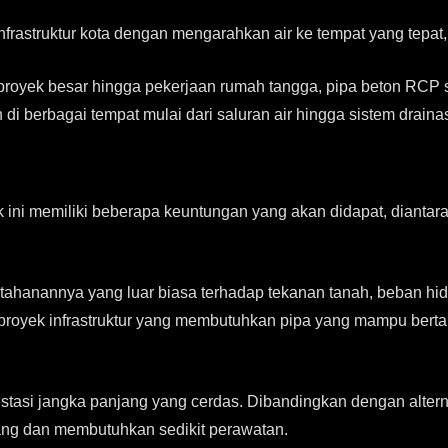
nfrastruktur kota dengan mengarahkan air ke tempat yang tepat
-proyek besar hingga pekerjaan rumah tangga, pipa beton RCP 
 di berbagai tempat mulai dari saluran air hingga sistem drain
ni memiliki beberapa keuntungan yang akan didapat, diantara
ahanannya yang luar biasa terhadap tekanan tanah, beban hidro
 proyek infrastruktur yang membutuhkan pipa yang mampu bert
asi jangka panjang yang cerdas. Dibandingkan dengan alternatif
ang dan membutuhkan sedikit perawatan.