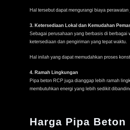
Hal tersebut dapat mengurangi biaya perawatan 
3. Ketersediaan Lokal dan Kemudahan Pem
Sebagai perusahaan yang berbasis di berbagai 
ketersediaan dan pengiriman yang tepat waktu.
Hal inilah yang dapat memudahkan proses konstr
4. Ramah Lingkungan
Pipa beton RCP juga dianggap lebih ramah ling
membutuhkan energi yang lebih sedikit dibandin
Harga Pipa Beton