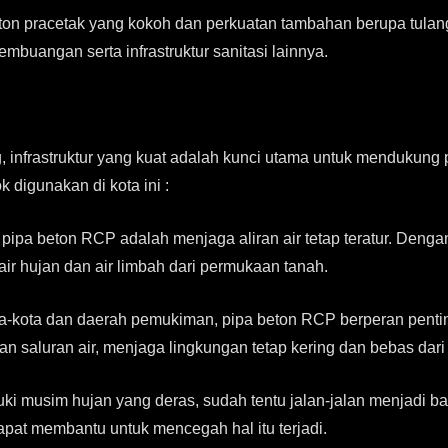
beton pracetak yang kokoh dan perkuatan tambahan berupa tulan
mbuangan serta infrastruktur sanitasi lainnya.
nfrastruktur yang kuat adalah kunci utama untuk mendukung p
digunakan di kota ini :
pipa beton RCP adalah menjaga aliran air tetap teratur. Dengan 
 hujan dan air limbah dari permukaan tanah.
ta-kota dan daerah pemukiman, pipa beton RCP berperan penti
aluran air, menjaga lingkungan tetap kering dan bebas dari 
ki musim hujan yang deras, sudah tentu jalan-jalan menjadi ba
at membantu untuk mencegah hal itu terjadi.