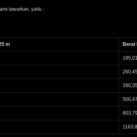
mi tawarkan, yaitu :
25 m
Berat
185,0
260,4
390,3
500,4
803,7
1163,