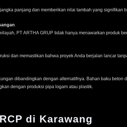
jangka panjang dan memberikan nilai tambah yang signifikan ba
asangan
wilayah, PT ARTHA GRUP tidak hanya menawarkan produk berku
uksi dan memastikan bahwa proyek Anda berjalan lancar tanpa 
kungan dibandingkan dengan alternatifnya. Bahan baku beton d
gkan dengan produksi pipa logam atau plastik.
 RCP di Karawang