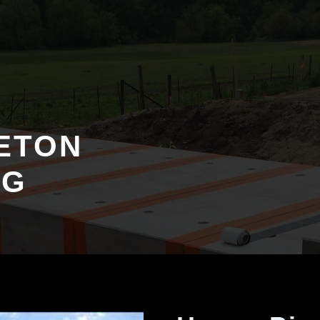
BETON
NG